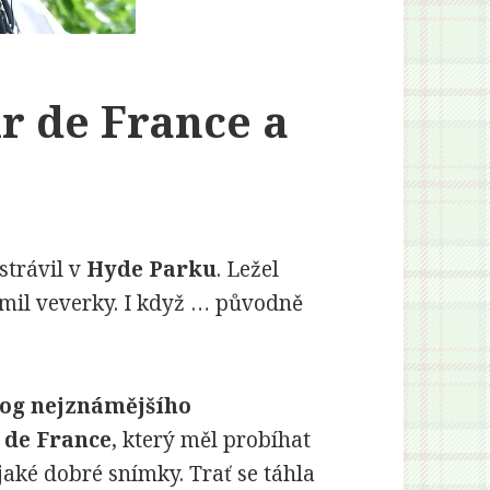
r de France a
strávil v
Hyde Parku
. Ležel
rmil veverky. I když … původně
og nejznámějšího
 de France
, který měl probíhat
jaké dobré snímky. Trať se táhla