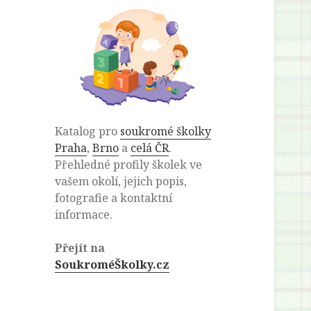
Katalog pro
soukromé školky
Praha
,
Brno
a
celá ČR
.
Přehledné profily školek ve
vašem okolí, jejich popis,
fotografie a kontaktní
informace.
Přejít na
SoukroméŠkolky.cz