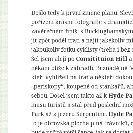
Došlo tedy k první změně plánu. Slevi
pořízení krásné fotografie s dramatic
závěrečném finiši s Buckinghamským 
jít zpět podél trati a najít jakékoliv
jakoukoliv fotku cyklisty (třeba i bez
Šel jsem alejí po
Consitituion Hill
a 
někam blíže k zábradlí. Beznadějně. V
kteří vyhlíželi na trať a někteří dok
„periskopy“, koupené od stánkařů, ab
sebou. Došel jsem takto až k
Hyde Pa
masu turistů a stál před poslední mo
Park až k jezeru Serpentine.
Hyde Pa
to je obrovská plocha plná trávníků, 
bude určitě větší šance, jak se dostat k