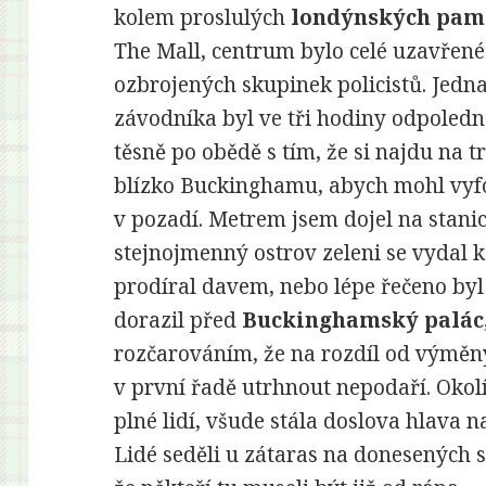
kolem proslulých
londýnských pam
The Mall, centrum bylo celé uzavřen
ozbrojených skupinek policistů. Jedna
závodníka byl ve tři hodiny odpoledn
těsně po obědě s tím, že si najdu na t
blízko Buckinghamu, abych mohl vyfo
v pozadí. Metrem jsem dojel na stani
stejnojmenný ostrov zeleni se vydal k
prodíral davem, nebo lépe řečeno byl 
dorazil před
Buckinghamský palác
rozčarováním, že na rozdíl od výměny
v první řadě utrhnout nepodaří. Okol
plné lidí, všude stála doslova hlava na
Lidé seděli u zátaras na donesených 