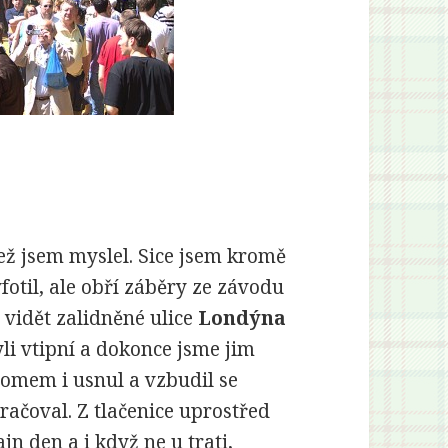
ež jsem myslel. Sice jsem kromě
fotil, ale obří záběry ze závodu
 vidět zalidněné ulice
Londýna
li vtipní a dokonce jsme jim
omem i usnul a vzbudil se
račoval. Z tlačenice uprostřed
jn den a i když ne u trati,