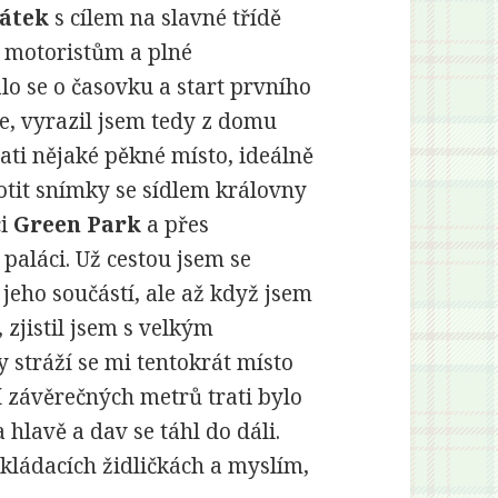
átek
s cílem na slavné třídě
é motoristům a plné
lo se o časovku a start prvního
e, vyrazil jsem tedy z domu
rati nějaké pěkné místo, ideálně
tit snímky se sídlem královny
ci
Green Park
a přes
 paláci. Už cestou jsem se
jeho součástí, ale až když jsem
, zjistil jsem s velkým
 stráží se mi tentokrát místo
í závěrečných metrů trati bylo
 hlavě a dav se táhl do dáli.
skládacích židličkách a myslím,