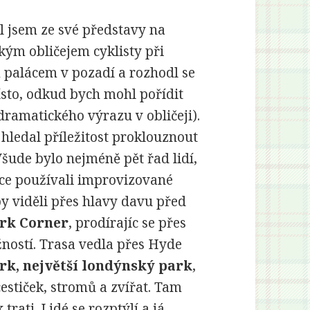
l jsem ze své představy na
kým obličejem cyklisty při
palácem v pozadí a rozhodl se
 místo, odkud bych mohl pořídit
 dramatického výrazu v obličeji).
hledal příležitost proklouznout
šude bylo nejméně pět řad lidí,
once používali improvizované
y viděli přes hlavy davu před
rk Corner
, prodírajíc se přes
žností. Trasa vedla přes Hyde
rk, největší londýnský park
,
cestiček, stromů a zvířat. Tam
 trati. Lidé se rozptýlí a já