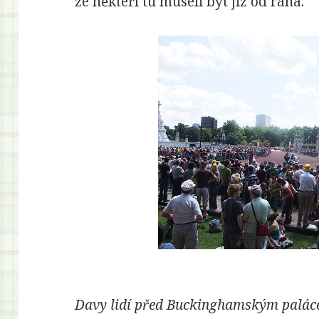
že někteří tu museli být již od rána.
Davy lidí před Buckinghamským palá