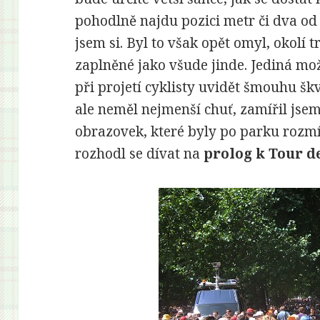
pohodlně najdu pozici metr či dva od 
jsem si. Byl to však opět omyl, okolí 
zaplněné jako všude jinde. Jediná mo
při projetí cyklisty uvidět šmouhu šk
ale neměl nejmenší chuť, zamířil jsem
obrazovek, které byly po parku rozmís
rozhodl se dívat na
prolog k Tour d