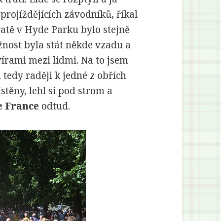
projíždějících závodníků, říkal
tratě v Hyde Parku bylo stejně
žnost byla stát někde vzadu a
vírami mezi lidmi. Na to jsem
 tedy raději k jedné z obřích
těny, lehl si pod strom a
e France
odtud.