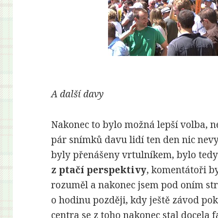
A další davy
Nakonec to bylo možná lepší volba, n
pár snímků davu lidí ten den nic nevy
byly přenášeny vrtulníkem, bylo tedy
z ptačí perspektivy
, komentátoři by
rozuměl a nakonec jsem pod oním str
o hodinu později, kdy ještě závod pok
centra se z toho nakonec stal docela fa