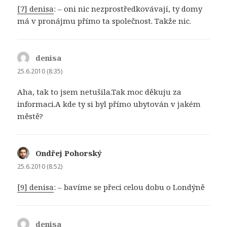
[7] denisa
: – oni nic nezprostředkovávají, ty domy
má v pronájmu přímo ta společnost. Takže nic.
denisa
napsal:
25.6.2010 (8:35)
Aha, tak to jsem netušila.Tak moc děkuju za
informaci.A kde ty si byl přímo ubytován v jakém
městě?
Ondřej Pohorský
napsal:
25.6.2010 (8:52)
[9] denisa
: – bavíme se přeci celou dobu o Londýně
denisa
napsal: