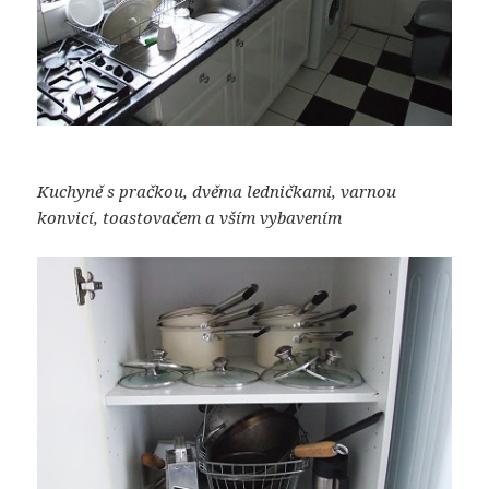
Kuchyně s pračkou, dvěma ledničkami, varnou
konvicí, toastovačem a vším vybavením