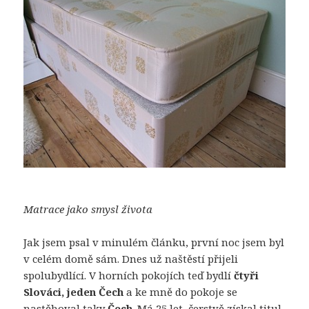
Matrace jako smysl života
Jak jsem psal v minulém článku, první noc jsem byl
v celém domě sám. Dnes už naštěstí přijeli
spolubydlící. V horních pokojích teď bydlí
čtyři
Slováci, jeden Čech
a ke mně do pokoje se
nastěhoval taky
Čech
. Má 25 let, čerstvě získal titul