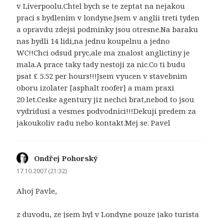
v Liverpoolu.Chtel bych se te zeptat na nejakou
praci s bydlenim v londyne.Jsem v anglii treti tyden
a opravdu zdejsi podminky jsou otresne.Na baraku
nas bydli 14 lidi,na jednu koupelnu a jedno
WC!!Chci odsud pryc,ale ma znalost anglictiny je
mala.A prace taky tady nestoji za nic.Co ti budu
psat £ 5.52 per hours!!!Jsem vyucen v stavebnim
oboru izolater [asphalt roofer] a mam praxi
20 let.Ceske agentury jiz nechci brat,nebod to jsou
vydridusi a vesmes podvodnici!!!Dekuji predem za
jakoukoliv radu nebo kontakt.Mej se. Pavel
Ondřej Pohorský
napsal:
17.10.2007 (21:32)
Ahoj Pavle,
z duvodu, ze jsem byl v Londyne pouze jako turista