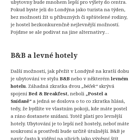
ubytovny bude mnohem lepší pro výlety do centra.
Pokud byste jeli do Londýna jako turista na týden,
bez možnosti žít u příbuzných či spřátelené rodiny,
je hostel bezkonkurenčně nejlevnější možností.
Pojdme se ale podivat na jine alternativy…
B&B a levné hotely
Další možností, jak přežít v Londýně na kratší dobu
je ubytování ve stylu
B&B
nebo v některém
levném
hotelu
. Záhadná zkratka dvou
„béček“
skrývá
spojení
Bed & Breakfest
, neboli
„Postel a
Snídaně“
a jedná se doslova o to co zkratka hlásá,
tedy, že bydlíte ve vlastním pokoji, kde máte postel
a ráno dostanete snídani. Totéž platí pro levnější
hotely. Ubytování je to lepší než hostely, neboť máte
soukromí a prostředí bude určitě útulnější. B&B je
navíc často k vidění na ulicích jako vývěsní štít