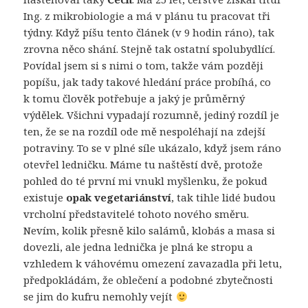
Ing. z mikrobiologie a má v plánu tu pracovat tři
týdny. Když píšu tento článek (v 9 hodin ráno), tak
zrovna něco shání. Stejně tak ostatní spolubydlící.
Povídal jsem si s nimi o tom, takže vám později
popíšu, jak tady takové hledání práce probíhá, co
k tomu člověk potřebuje a jaký je průměrný
výdělek. Všichni vypadají rozumně, jediný rozdíl je
ten, že se na rozdíl ode mě nespoléhají na zdejší
potraviny. To se v plné síle ukázalo, když jsem ráno
otevřel ledničku. Máme tu naštěstí dvě, protože
pohled do té první mi vnukl myšlenku, že pokud
existuje
opak vegetariánství
, tak tihle lidé budou
vrcholní představitelé tohoto nového směru.
Nevím, kolik přesně kilo salámů, klobás a masa si
dovezli, ale jedna lednička je plná ke stropu a
vzhledem k váhovému omezení zavazadla při letu,
předpokládám, že oblečení a podobné zbytečnosti
se jim do kufru nemohly vejít