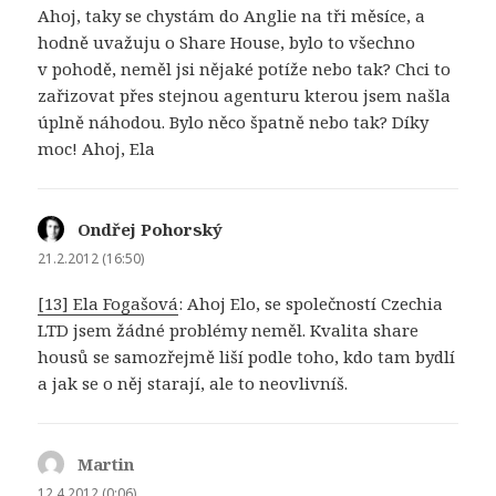
Ahoj, taky se chystám do Anglie na tři měsíce, a
hodně uvažuju o Share House, bylo to všechno
v pohodě, neměl jsi nějaké potíže nebo tak? Chci to
zařizovat přes stejnou agenturu kterou jsem našla
úplně náhodou. Bylo něco špatně nebo tak? Díky
moc! Ahoj, Ela
Ondřej Pohorský
napsal:
21.2.2012 (16:50)
[13] Ela Fogašová
: Ahoj Elo, se společností Czechia
LTD jsem žádné problémy neměl. Kvalita share
housů se samozřejmě liší podle toho, kdo tam bydlí
a jak se o něj starají, ale to neovlivníš.
Martin
napsal:
12.4.2012 (0:06)