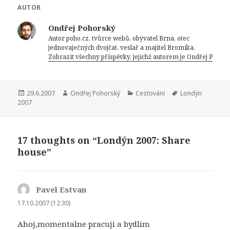
e
te
AUTOR
b
r
Ondřej Pohorský
o
Autor poho.cz, tvůrce webů, obyvatel Brna, otec
jednovaječných dvojčat, veslař a majitel Bromíka.
o
Zobrazit všechny příspěvky, jejichž autorem je Ondřej Pohor
k
Publikováno:
Autor:
Rubriky:
Štítky:
29.6.2007
Ondřej Pohorský
Cestování
Londýn
2007
17 thoughts on “Londýn 2007: Share
house”
Pavel Estvan
napsal:
17.10.2007 (12:30)
Ahoj,mo­mentalne pracuji a bydlim