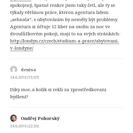
spokojený, špatné reakce jsem taky četl, ale ty se
týkaly většinou práce, kterou agentura lidem
„sehnala“, s ubytováním by neměly být problémy.
Agentura si účtuje 12 liber na osobu za noc ve
dvoulůžkovém pokoji, mají to na svých stránkách:
http://londyn.cz/czech/studium-a-prace/ubytovani-
v-londyne/
denisa
napsal:
24.6.2010 (15:07)
Diky moc..a kolik si rekli za zprostředkovani
bydleni?
Ondřej Pohorský
napsal:
24.6.2010 (22:33)