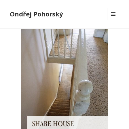
Ondřej Pohorský
MENU
A
WIDGETY