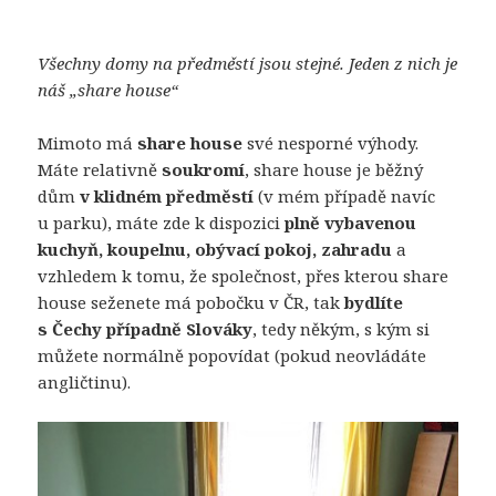
Všechny domy na předměstí jsou stejné. Jeden z nich je
náš „share house“
Mimoto má
share house
své nesporné výhody.
Máte relativně
soukromí
, share house je běžný
dům
v klidném předměstí
(v mém případě navíc
u parku), máte zde k dispozici
plně vybavenou
kuchyň, koupelnu, obývací pokoj, zahradu
a
vzhledem k tomu, že společnost, přes kterou share
house seženete má pobočku v ČR, tak
bydlíte
s Čechy případně Slováky
, tedy někým, s kým si
můžete normálně popovídat (pokud neovládáte
angličtinu).