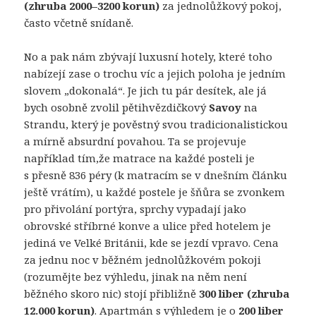
(zhruba 2000–3200 korun)
za jednolůžkový pokoj,
často včetně snídaně.
No a pak nám zbývají luxusní hotely, které toho
nabízejí zase o trochu víc a jejich poloha je jedním
slovem „dokonalá“. Je jich tu pár desítek, ale já
bych osobně zvolil pětihvězdičkový
Savoy
na
Strandu, který je pověstný svou tradicionalistickou
a mírně absurdní povahou. Ta se projevuje
například tím,že matrace na každé posteli je
s přesně 836 péry (k matracím se v dnešním článku
ještě vrátím), u každé postele je šňůra se zvonkem
pro přivolání portýra, sprchy vypadají jako
obrovské stříbrné konve a ulice před hotelem je
jediná ve Velké Británii, kde se jezdí vpravo. Cena
za jednu noc v běžném jednolůžkovém pokoji
(rozumějte bez výhledu, jinak na něm není
běžného skoro nic) stojí přibližně
300 liber (zhruba
12.000 korun)
. Apartmán s výhledem je o
200 liber