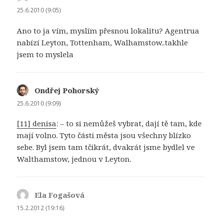
25.6.2010 (9:05)
Ano to ja vím, myslím přesnou lokalitu? Agentrua
nabízí Leyton, Tottenham, Walhamstow..takhle
jsem to myslela
Ondřej Pohorský
napsal:
25.6.2010 (9:09)
[11] denisa
: – to si nemůžeš vybrat, dají tě tam, kde
mají volno. Tyto části města jsou všechny blízko
sebe. Byl jsem tam tčikrát, dvakrát jsme bydlel ve
Walthamstow, jednou v Leyton.
Ela Fogašová
napsal:
15.2.2012 (19:16)