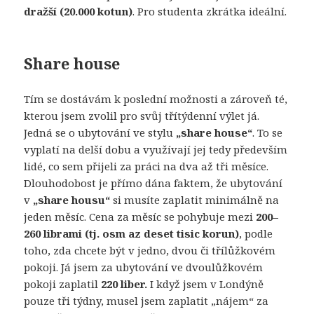
dražší (20.000 kotun)
. Pro studenta zkrátka ideální.
Share house
Tím se dostávám k poslední možnosti a zároveň té,
kterou jsem zvolil pro svůj třítýdenní výlet já.
Jedná se o ubytování ve stylu
„share house“
. To se
vyplatí na delší dobu a využívají jej tedy především
lidé, co sem přijeli za práci na dva až tři měsíce.
Dlouhodobost je přímo dána faktem, že ubytování
v
„share housu“
si musíte zaplatit minimálně na
jeden měsíc. Cena za měsíc se pohybuje mezi
200–
260 librami (tj. osm az deset tisic korun)
, podle
toho, zda chcete být v jedno, dvou či třílůžkovém
pokoji. Já jsem za ubytování ve dvoulůžkovém
pokoji zaplatil
220 liber.
I když jsem v Londýně
pouze tři týdny, musel jsem zaplatit „nájem“ za