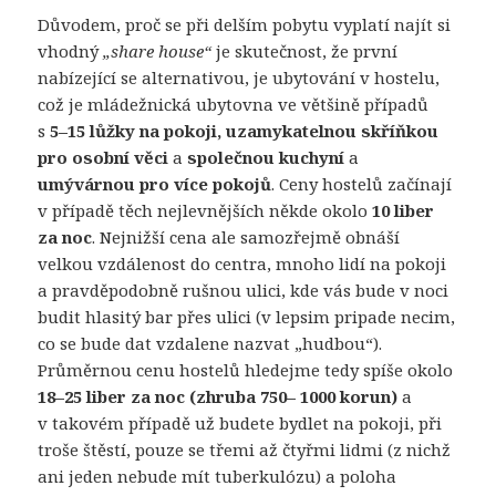
Důvodem, proč se při delším pobytu vyplatí najít si
vhodný
„share house“
je skutečnost, že první
nabízející se alternativou, je ubytování v hostelu,
což je mládežnická ubytovna ve většině případů
s
5–15 lůžky na pokoji, uzamykatelnou skříňkou
pro osobní věci
a
společnou kuchyní
a
umývárnou pro více pokojů
. Ceny hostelů začínají
v případě těch nejlevnějších někde okolo
10 liber
za noc
. Nejnižší cena ale samozřejmě obnáší
velkou vzdálenost do centra, mnoho lidí na pokoji
a pravděpodobně rušnou ulici, kde vás bude v noci
budit hlasitý bar přes ulici (v lepsim pripade necim,
co se bude dat vzdalene nazvat „hudbou“).
Průměrnou cenu hostelů hledejme tedy spíše okolo
18–25 liber za noc (zhruba 750– 1000 korun)
a
v takovém případě už budete bydlet na pokoji, při
troše štěstí, pouze se třemi až čtyřmi lidmi (z nichž
ani jeden nebude mít tuberkulózu) a poloha