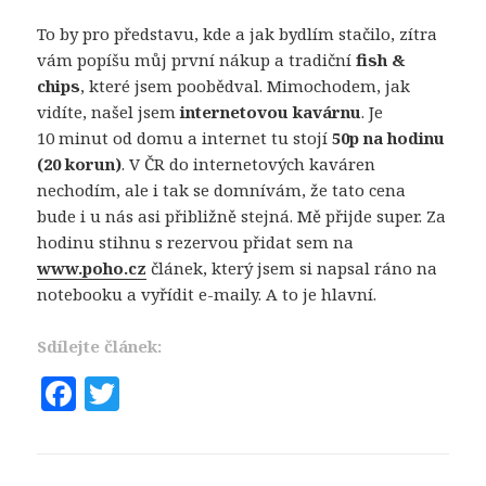
To by pro představu, kde a jak bydlím stačilo, zítra
vám popíšu můj první nákup a tradiční
fish &
chips
, které jsem poobědval. Mimochodem, jak
vidíte, našel jsem
internetovou kavárnu
. Je
10 minut od domu a internet tu stojí
50p na hodinu
(20 korun)
. V ČR do internetových kaváren
nechodím, ale i tak se domnívám, že tato cena
bude i u nás asi přibližně stejná. Mě přijde super. Za
hodinu stihnu s rezervou přidat sem na
www.poho.cz
článek, který jsem si napsal ráno na
notebooku a vyřídit e-maily. A to je hlavní.
Sdílejte článek:
F
T
a
w
c
it