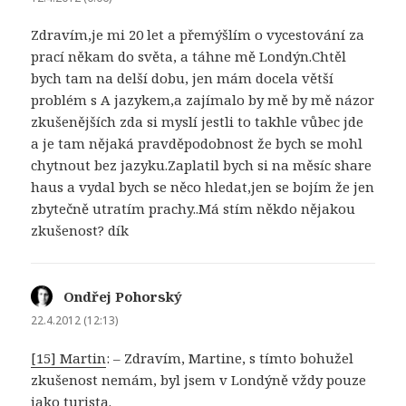
Zdravím,je mi 20 let a přemýšlím o vycestování za
prací někam do světa, a táhne mě Londýn.Chtěl
bych tam na delší dobu, jen mám docela větší
problém s A jazykem,a zajímalo by mě by mě názor
zkušenějších zda si myslí jestli to takhle vůbec jde
a je tam nějaká pravděpodobnost že bych se mohl
chytnout bez jazyku.Zaplatil bych si na měsíc share
haus a vydal bych se něco hledat,jen se bojím že jen
zbytečně utratím prachy..Má stím někdo nějakou
zkušenost? dík
Ondřej Pohorský
napsal:
22.4.2012 (12:13)
[15] Martin
: – Zdravím, Martine, s tímto bohužel
zkušenost nemám, byl jsem v Londýně vždy pouze
jako turista.