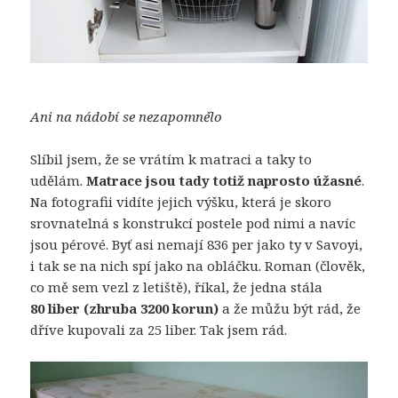
Ani na nádobí se nezapomnělo
Slíbil jsem, že se vrátím k matraci a taky to
udělám.
Matrace jsou tady totiž naprosto úžasné
.
Na fotografii vidíte jejich výšku, která je skoro
srovnatelná s konstrukcí postele pod nimi a navíc
jsou pérové. Byť asi nemají 836 per jako ty v Savoyi,
i tak se na nich spí jako na obláčku. Roman (člověk,
co mě sem vezl z letiště), říkal, že jedna stála
80 liber (zhruba 3200 korun)
a že můžu být rád, že
dříve kupovali za 25 liber. Tak jsem rád.