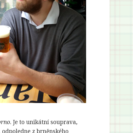
brno
. Je to unikátní souprava,
in odpoledne z brněnského