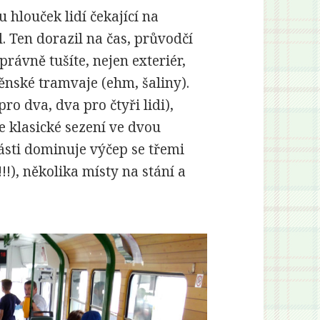
 hlouček lidí čekající na
. Ten dorazil na čas, průvodčí
správně tušíte, nejen exteriér,
rněnské tramvaje (ehm, šaliny).
ro dva, dva pro čtyři lidi),
je klasické sezení ve dvou
ásti dominuje výčep se třemi
!), několika místy na stání a