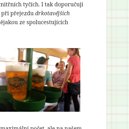
vnitřních tyčích. I tak doporučuji
k při přejezdu
drkotavějších
jakou ze spolucestujících
n maximální počet, ale na našem