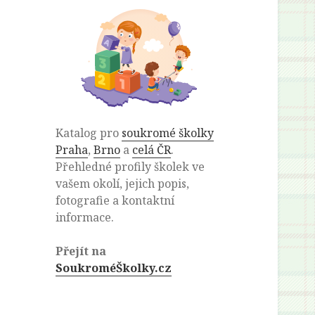
Katalog pro
soukromé školky
Praha
,
Brno
a
celá ČR
.
Přehledné profily školek ve
vašem okolí, jejich popis,
fotografie a kontaktní
informace.
Přejít na
SoukroméŠkolky.cz