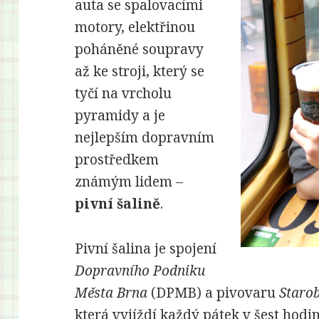
auta se spalovacími
motory, elektřinou
poháněné soupravy
až ke stroji, který se
tyčí na vrcholu
pyramidy a je
nejlepším dopravním
prostředkem
známým lidem –
pivní šalině
.
Pivní šalina je spojení
Dopravního Podniku
Města Brna
(DPMB) a pivovaru
Staro
která vyjíždí každý pátek v šest hod