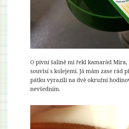
O pivní šalině mi řekl kamarád Míra, 
souvisí s kolejemi. Já mám zase rád p
pátku vyrazili na dvě okružní hodinov
nevšedním.