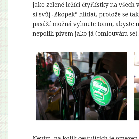
jako zelené ležící čtyřlístky na všech 
si svůj „škopek“ hlídat, protože se ta
pasáží možná vyhnete tomu, abyste ně
nepolili pivem jako já (omlouvám se).
Nevím, na kolik cestujících je omeze