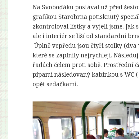
Na Svoboďáku postával už před šestou
grafikou Starobrna potisknutý speciál
zkontroloval lístky a vyjeli jsme. Jak 
ale i interiér se liší od standardní b
Úplně vepředu jsou čtyři stolky (dva p
které se zaplnily nejrychleji. Následu
řadách čelem proti sobě. Prostřední č
pípami následovaný kabinkou s WC (!!
opět sedačkami.