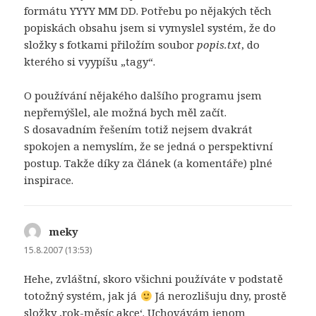
formátu YYYY MM DD. Potřebu po nějakých těch
popiskách obsahu jsem si vymyslel systém, že do
složky s fotkami přiložím soubor
popis.txt
, do
kterého si vyypíšu „tagy“.
O používání nějakého dalšího programu jsem
nepřemýšlel, ale možná bych měl začít.
S dosavadním řešením totiž nejsem dvakrát
spokojen a nemyslím, že se jedná o perspektivní
postup. Takže díky za článek (a komentáře) plné
inspirace.
meky
napsal:
15.8.2007 (13:53)
Hehe, zvláštní, skoro všichni používáte v podstatě
totožný systém, jak já
Já nerozlišuju dny, prostě
složky ‚rok-měsíc akce‘. Uchovávám jenom