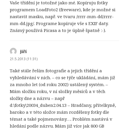
Vaše třídění je totožné jako mé. Kopíruju fotky
programem LoadFoto2 (freeware), kde je možné si
nastavit masku, např. ve tvaru /rrrr-mm-dd/rrrr-
mm-dd.jpg/. Programe kopíruje vše s EXIF daty.
Známý používá Picasa a to je úplně špatně :-).
jiří
napsal:
21.5.2013 (11:31)
Také stále řeším fotografie a jejich třídění a
vyhledávání v nich. – co se týče ukládání, mám již
za mnoho let (od roku 2002) ustálený systém. –
Mám složku roku, v ní složky měsíců a v těch
složky dne a názvu – např
d:\fotky\20034_duben2.04.13 – Hradčany, přítelkyně,
baroko a v této složce mám rozděleny fotky dle
témat a také pojmenovány…. Problém nastává v
hledání podle názvu. Mám již více jak 800 GB