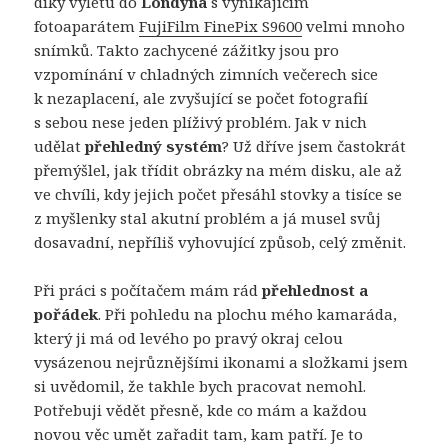
díky výletu do
Londýna
s vynikajícím
fotoaparátem
FujiFilm FinePix S9600
velmi mnoho
snímků. Takto zachycené zážitky jsou pro
vzpomínání v chladných zimních večerech sice
k nezaplacení, ale zvyšující se počet fotografií
s sebou nese jeden plíživý problém. Jak v nich
udělat
přehledný systém
? Už dříve jsem častokrát
přemýšlel, jak třídit obrázky na mém disku, ale až
ve chvíli, kdy jejich počet přesáhl stovky a tisíce se
z myšlenky stal akutní problém a já musel svůj
dosavadní, nepříliš vyhovující způsob, celý změnit.
Při práci s počítačem mám rád
přehlednost a
pořádek
. Při pohledu na plochu mého kamaráda,
který ji má od levého po pravý okraj celou
vysázenou nejrůznějšími ikonami a složkami jsem
si uvědomil, že takhle bych pracovat nemohl.
Potřebuji vědět přesně, kde co mám a každou
novou věc umět zařadit tam, kam patří. Je to