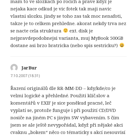
mam to ve slozkach po rocich a prave kdyz je
nejaka kace odkud je vic fotek tak maji navic
vlastni slozku. jindy se toho zas tak moc nenafoti,
takze je to celkem prehledne. akorat nekdy trva nez
se nacte cela struktura
ext. disk je
nejpravdepodobnejsi varianta, muj MyBook 500GB
dostane asi brzo bratricka (nebo spis sestricku?)
JarBur
napsal:
7.10.2007 (18:31)
Řazení originálů dle RR-MM-DD – kdy/kde/co je
velmi logické a přehledné. Použití klíč.slov a
komentářů v EXIF je sice poněkud pracné, leč
vyplatí se, protože funguje i při použití CD/DVD
nosiče na jiném PC s jiným SW vybavením. S čím
jsem se ale ještě nevypořádal, když při nějaké akci
cvaknu „bokem“ něco co tématicky s akcí nesouvisí