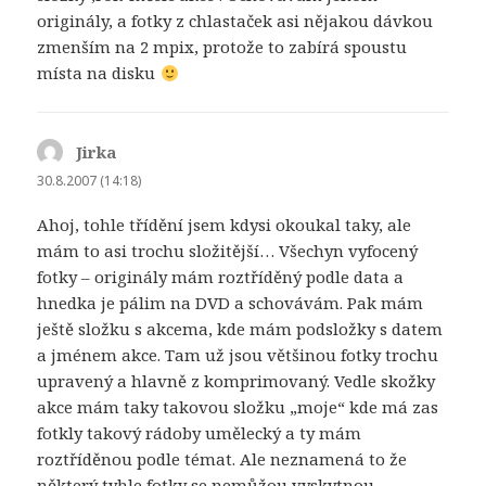
originály, a fotky z chlastaček asi nějakou dávkou
zmenším na 2 mpix, protože to zabírá spoustu
místa na disku
Jirka
napsal:
30.8.2007 (14:18)
Ahoj, tohle třídění jsem kdysi okoukal taky, ale
mám to asi trochu složitější… Všechyn vyfocený
fotky – originály mám roztříděný podle data a
hnedka je pálim na DVD a schovávám. Pak mám
ještě složku s akcema, kde mám podsložky s datem
a jménem akce. Tam už jsou většinou fotky trochu
upravený a hlavně z komprimovaný. Vedle skožky
akce mám taky takovou složku „moje“ kde má zas
fotkly takový rádoby umělecký a ty mám
roztříděnou podle témat. Ale neznamená to že
některý tyhle fotky se nemůžou vyskytnou