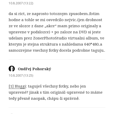
10.8.2007 (13:22)
da si rict, ze naprosto totoznym zpusobem..fotim
hodne a tohle se mi osvedcilo nejvic..(jen drobnost
ze ve slozce z dane „akce“ mam primo originaly a
upravene v podslozce) + po zaloze na DVD si jeste
udelam prez ZonerPhotoStudio virtualni album, ve
kterym je stejna struktura s nahledama 640*480..a
samozrejme vsechny fotky docela podrobne taguju..
Ondřej Pohorský
napsal:
10.8.2007 (13:25)
[1] Huggi
: taguješ všechny fotky, nebo jen
upravené? jinak s tím originál-upravené to máme
tedy přesně naopak, chápu-li správně.