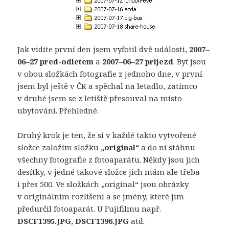
Jak vidíte první den jsem vyfotil dvě události,
2007–
06–27 pred-odletem
a
2007–06–27 prijezd
. Byť jsou
v obou složkách fotografie z jednoho dne, v první
jsem byl ještě v ČR a spěchal na letadlo, zatímco
v druhé jsem se z letiště přesouval na místo
ubytování. Přehledné.
Druhý krok je ten, že si v každé takto vytvořené
složce založím složku
„original“
a do ní stáhnu
všechny fotografie z fotoaparátu. Někdy jsou jich
desítky, v jedné takové složce jich mám ale třeba
i přes 500. Ve složkách „original“ jsou obrázky
v originálním rozlišení a se jmény, které jim
předurčil fotoaparát. U Fujifilmu např.
DSCF1395.JPG
,
DSCF1396.JPG
atd.