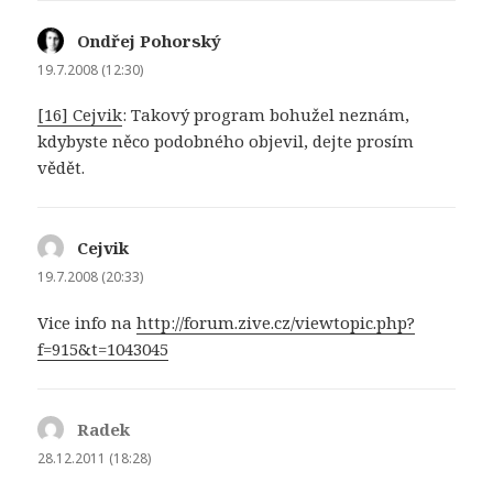
Ondřej Pohorský
napsal:
19.7.2008 (12:30)
[16] Cejvik
: Takový program bohužel neznám,
kdybyste něco podobného objevil, dejte prosím
vědět.
Cejvik
napsal:
19.7.2008 (20:33)
Vice info na
http://forum.zive.cz/viewtopic.php?
f=915&t=1043045
Radek
napsal:
28.12.2011 (18:28)