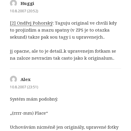
Huggi
napsal:
10.8.2007 (20:52)
[2] Ondřej Pohorský
: Taguju original ve chvili kdy
to projizdim a mazu spatny (v ZPS je to otazka
sekund) takze pak sou tagy i u upravenejch..
jj opacne, ale to je detail..k upra­venejm fotkam se
na zaloze nevracim tak casto jako k originalum..
Alex
napsal:
10.8.2007 (23:51)
Systém mám podobný.
„(rrrr-mm) Place“
Uchovávám nicméně jen originály, upravené fotky