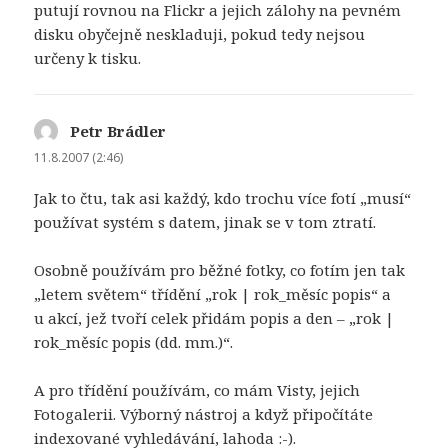
putují rovnou na Flickr a jejich zálohy na pevném
disku obyčejně neskladuji, pokud tedy nejsou
určeny k tisku.
Petr Brádler
napsal:
11.8.2007 (2:46)
Jak to čtu, tak asi každý, kdo trochu více fotí „musí“
používat systém s datem, jinak se v tom ztratí.
Osobně používám pro běžné fotky, co fotím jen tak
„letem světem“ třídění „rok | rok_měsíc popis“ a
u akcí, jež tvoří celek přidám popis a den – „rok |
rok_měsíc popis (dd. mm.)“.
A pro třídění používám, co mám Visty, jejich
Fotogalerii. Výborný nástroj a když připočítáte
indexované vyhledávání, lahoda :-).