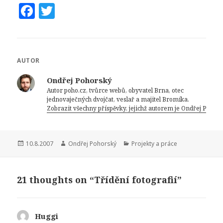
F
T
a
w
c
it
e
te
AUTOR
b
r
Ondřej Pohorský
o
Autor poho.cz, tvůrce webů, obyvatel Brna, otec
jednovaječných dvojčat, veslař a majitel Bromíka.
o
Zobrazit všechny příspěvky, jejichž autorem je Ondřej Pohor
k
Publikováno:
Autor:
Rubriky:
10.8.2007
Ondřej Pohorský
Projekty a práce
21 thoughts on “Třídění fotografií”
Huggi
napsal: