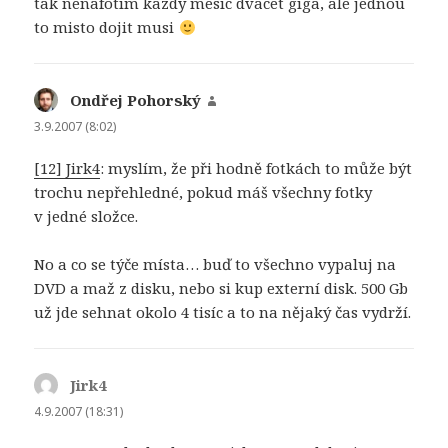
tak nenafotim kazdy mesic dvacet giga, ale jednou
to misto dojit musi
Ondřej Pohorský
napsal:
3.9.2007 (8:02)
[12] Jirk4
: myslím, že při hodně fotkách to může být
trochu nepřehledné, pokud máš všechny fotky
v jedné složce.
No a co se týče místa… buď to všechno vypaluj na
DVD a maž z disku, nebo si kup externí disk. 500 Gb
už jde sehnat okolo 4 tisíc a to na nějaký čas vydrží.
Jirk4
napsal:
4.9.2007 (18:31)