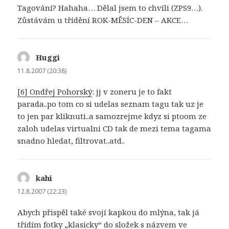
Tagování? Hahaha… Dělal jsem to chvíli (ZPS9…).
Zůstávám u třídění ROK-MĚSÍC-DEN – AKCE…
Huggi
napsal:
11.8.2007 (20:38)
[6] Ondřej Pohorský
: jj v zoneru je to fakt
parada..po tom co si udelas seznam tagu tak uz je
to jen par kliknuti..a samozrejme kdyz si ptoom ze
zaloh udelas virtualni CD tak de mezi tema tagama
snadno hledat, filtrovat..atd..
kahi
napsal:
12.8.2007 (22:23)
Abych přispěl také svojí kapkou do mlýna, tak já
třídím fotky „klasicky“ do složek s názvem ve