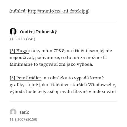
(náhled:
http://munio.cz/…ni_fotek.jpg
)
Ondřej Pohorský
napsal:
11.8.2007 (7:41)
[3] Huggi
: taky mám ZPS 8, na třídění jsem jej ale
nepoužíval, podívám se, co to má za možnosti.
Minimálně to tagování zní jako výhoda.
[5] Petr Brádler
: na obrázku to vypadá kromě
grafiky stejně jako třídění ve starších Windowsehc,
výhoda bude tedy asi opravdu hlavně v indexování
tark
napsal:
11.8.2007 (20:59)