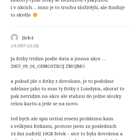
i v akcích… mno je to trochu složitější, ale funfuje
to skvěle
Jirk4
napsal:
2.9.2007 (22:20)
Ja fotky tridim podle data a jmena akce …
2007_09_01_OH­NOSTROJ ZNOJMO
a pokud jde o fotky z dovolone, je to podobne
udelane jako to mas ty fotky z Londyna, akorat to
pak netridim na akce ale stahnu do jedne slozky
celou kartu a jede se na novo.
ted bych ale spis uvital reseni problemu kam
s velkymi fotkami, protoze jsem za poslednich
14 dni nafotil 10GB fotek – sice to byla dovolena a