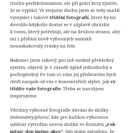
trochu perfekcionismus, ale při práci brzy zjistíte,
že se vyplácí. Ve stejném duchu jsem se tedy snažil
vymyslet i takové
třídění fotografií
, které by mi
dovolilo kdykoliv dostat se v záplavě obrázku
k tomu, který potřebuji, ale na druhou stranu, aby
mi z přidání nově vyfocených snímků
nenaskakovaly vrásky na čele.
Nakonec jsem takový, pro mě osobně přehledný
systém, objevil. Je v zásadě úplně jednoduchý a
pochopitelný. Po tom co vám jej představím bych
chtěl naopak od vás v komentářích slyšet, jak
vy
třídíte vaše fotografie
. Třeba se navzájem
inspirujeme.
Všechny vyfocené fotografie dávám do složky
Dokumenty/photo/
, kde pro každou vyfocenou
událost vytvořím novou složku ve formátu
„rok-
měsíc-den jméno-akce“
, tím mám zaručeno, že