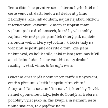
Tento článek je první ze série, kterou bych chtěl mé
cestě věnovat, další budou následovat přímo
z Londýna, kde, jak doufám, najdu nějakou blízkou
internetovou kavárnu. V mém cestopisu mám
v plánu psát o drobnostech, které by vás mohly
zajímat víc než popis památek (který pak najdete
na onom webu, který vytvořím :-), takže tady na
webzinu se postupně dozvíte o tom, kde jsem
nakupoval, co kolik stálo, jaká místa jsem navštívil
apod. Jednoduše, chci se zaměřit na ty drobné
rozdíly … však víme,
little differences
.
Odlétám dnes v pět hodin večer, takže o ubytování,
cestě a přesunu z letiště napíšu zítra včetně
fotografií. Dnes se zaměřím na věci, které by člověk
neměl opomenout, když jede do Londýna, třeba na
podobný výlet jako já. Čas kvapí a já nemám ještě
úplně sbaleno, tak pojďme na to.