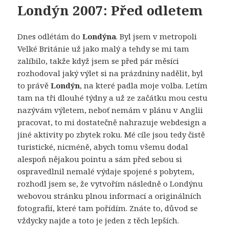
Londýn 2007: Před odletem
Dnes odlétám do
Londýna
. Byl jsem v metropoli
Velké Británie už jako malý a tehdy se mi tam
zalíbilo, takže když jsem se před pár měsíci
rozhodoval jaký výlet si na prázdniny nadělit, byl
to právě
Londýn
, na které padla moje volba. Letím
tam na tři dlouhé týdny a už ze začátku mou cestu
nazývám výletem, neboť nemám v plánu v Anglii
pracovat, to mi dostatečně nahrazuje webdesign a
jiné aktivity po zbytek roku. Mé cíle jsou tedy čistě
turistické, nicméně, abych tomu všemu dodal
alespoň nějakou pointu a sám před sebou si
ospravedlnil nemalé výdaje spojené s pobytem,
rozhodl jsem se, že vytvořím následně o Londýnu
webovou stránku plnou informací a originálních
fotografií, které tam pořídím. Znáte to, důvod se
vždycky najde a toto je jeden z těch lepších.