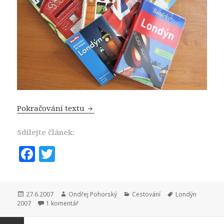
Londýn 2007: Před odletem
Pokračování textu
Sdílejte článek:
F
T
a
w
c
it
Publikováno:
Autor:
Rubriky:
Štítky:
27.6.2007
Ondřej Pohorský
Cestování
Londýn
e
te
u textu s názvem Londýn 2007: Před odletem
2007
1 komentář
b
r
Navigace