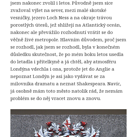
jsem nakonec zvolil i letos. Původně jsem sice
zvažoval výlet na sever, mezi malé skotské
vesničky, jezero Loch Ness a na okraje trávou
porostlých útesů, jež shlížejí na Atlantický oceán,
nakonec ale převážilo rozhodnutí vrátit se do
věčně živé metropole. Hlavním důvodem, proč jsem
se rozhodl, jak jsem se rozhodl, byla v konečném
důsledku skutečnost, že po mém boku letos usedla
do letadla i přítelkyně a já chtěl, aby atmosféru
Londýna vdechla i ona, protože jet do Anglie a
nepoznat Londýn je asi jako vydávat se za
milovníka dramatu a neznat Shakespeara. Navíc,
já osobně mám toto město natolik rád, že nemám
problém se do něj vracet znovu a znovu.