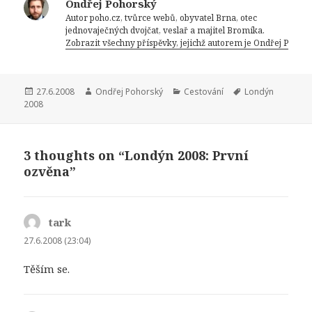
Ondřej Pohorský
o
Autor poho.cz, tvůrce webů, obyvatel Brna, otec
jednovaječných dvojčat, veslař a majitel Bromíka.
o
Zobrazit všechny příspěvky, jejichž autorem je Ondřej Pohor
k
Publikováno:
Autor:
Rubriky:
Štítky:
27.6.2008
Ondřej Pohorský
Cestování
Londýn
2008
3 thoughts on “Londýn 2008: První
ozvěna”
tark
napsal:
27.6.2008 (23:04)
Těším se.