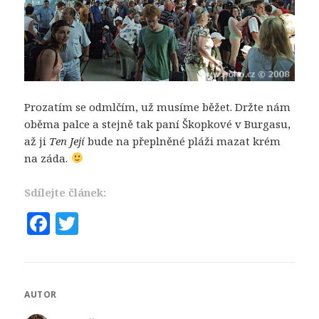
Prozatím se odmlčím, už musíme běžet. Držte nám
oběma palce a stejně tak paní Škopkové v Burgasu,
až ji
Ten Její
bude na přeplněné pláži mazat krém
na záda.
Sdílejte článek:
F
T
a
w
c
it
e
te
AUTOR
b
r