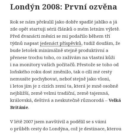
Londýn 2008: První ozvěna
Rok se nám překulil jako dobře spadlé jablko a já
zde opět startuji sérii článků o mém letním výletě.
Před dvanácti měsíci se mi podařilo během tří
týdnů napsat
jedenáct příspěvků
, tudíž doufám, že
bude letošek minimálně stejně produktivní a
přenese trochu toho, co zažívám na vlastní kůži
i na monitory vašich počítačů. Přestože se toho od
loňského roku dost změnilo, tak o cíli mé cesty
nemusíte pochybovat, neboť stejně jako vloni,
i letos jím je z cizích zemí ta, která je mně osobně
nejbližší, země velmi tradiční, země tajemná,
královská, deštivá a neskutečně různorodá –
Velká
Británie
.
V létě 2007 jsem navštívil a podělil se s vámi
o průběh cesty do Londýna, což je destinace, kterou