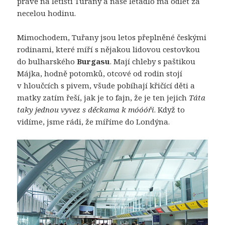
právě na letišti Tuřany a naše letadlo má odlet za
necelou hodinu.
Mimochodem, Tuřany jsou letos přeplněné českými
rodinami, které míří s nějakou lidovou cestovkou
do bulharského
Burgasu
. Mají chleby s paštikou
Májka, hodně potomků, otcové od rodin stojí
v hloučcích s pivem, všude pobíhají křičící děti a
matky zatím řeší, jak je to fajn, že je ten jejich
Táta
taky jednou vyvez s děckama k móóóři
. Když to
vidíme, jsme rádi, že míříme do Londýna.