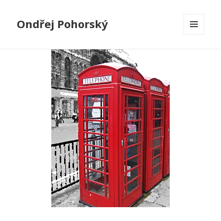
Ondřej Pohorský
MENU
A
WIDGETY