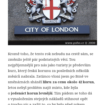
Kromě toho, že tento rok nebudu na cestě sám, se
změnilo ještě pár podstatných věcí. Tou
nejpříjemnější pro nás jako turisty je především
kurz, který česká korunu za posledních několik
měsíců nabrala. Zatímco vloni jsem po Brně ve
směnárnách sháněl
libru za cenu okolo 42 korun
,
letos nebyl problém najít místo, kde byla
o
jedenáct korun levnější
. Tím pádem se toho dá
s vynaložením stejných nákladů stihnout opět
o trochu víc a zažít to, co by bylo před rokem