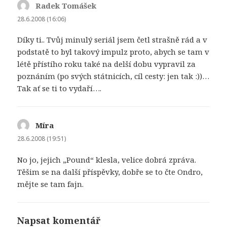
Radek Tomášek
napsal:
28.6.2008 (16:06)
Díky ti.. Tvůj minulý seriál jsem četl strašně rád a v
podstatě to byl takový impulz proto, abych se tam v
létě přístího roku také na delší dobu vypravil za
poznáním (po svých státnicích, cíl cesty: jen tak :))…
Tak ať se ti to vydaří….
Míra
napsal:
28.6.2008 (19:51)
No jo, jejich „Pound“ klesla, velice dobrá zpráva.
Těšim se na další příspěvky, dobře se to čte Ondro,
mějte se tam fajn.
Napsat komentář