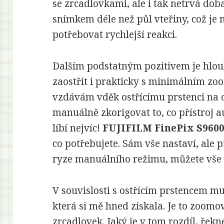
se zrcadlovkami, ale i tak netrvá do
snímkem déle než půl vteřiny, což j
potřebovat rychlejší reakci.
Dalším podstatným pozitivem je hloub
zaostřit i prakticky s minimálním z
vzdávám vděk ostřícímu prstenci na 
manuálně zkorigovat to, co přístroj a
líbí nejvíc!
FUJIFILM FinePix S960
co potřebujete. Sám vše nastaví, ale p
ryze manuálního režimu, můžete vše d
V souvislosti s ostřícím prstencem m
která si mě hned získala. Je to zoomo
zrcadlovek. Jaký je v tom rozdíl, řekn