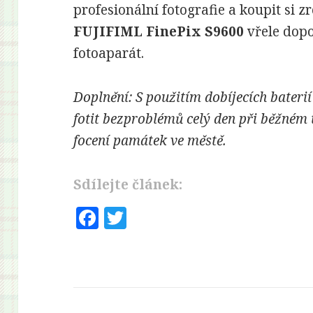
profesionální fotografie a koupit si
FUJIFIML FinePix S9600
vřele dopo
fotoaparát.
Doplnění: S použitím dobíjecích bater
fotit bezproblémů celý den při běžném 
focení památek ve městě.
Sdílejte článek:
F
T
a
w
c
it
e
te
b
r