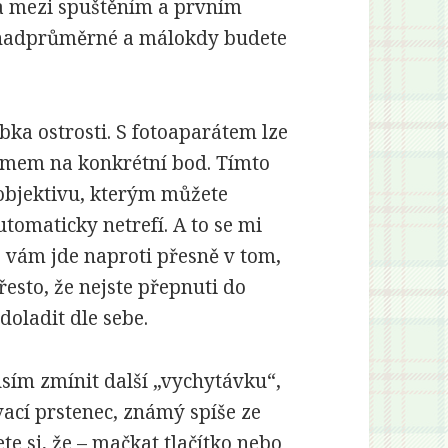
ba mezi spuštěním a prvním
e nadprůměrné a málokdy budete
ka ostrosti. S fotoaparátem lze
oomem na konkrétní bod. Tímto
objektivu, kterým můžete
utomaticky netrefí. A to se mi
0
vám jde naproti přesně v tom,
řesto, že nejste přepnuti do
oladit dle sebe.
usím zmínit další „vychytávku“,
vací prstenec, známý spíše ze
ete si, že – mačkat tlačítko nebo