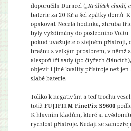
doporučila Duracel (
„Králíček chodí, 
baterie za 20 Kč a šel zpátky domů. 
opakoval. Necelá hodinka, zhruba třic
byly vyždímány do posledního Voltu. 
pokud uvažujete o stejném přístroji, 
brašnu s velkým prostorem, v němž s 
alespoň tři sady (po čtyřech článcích
objevit i jiné kvality přístroje než j
slabé baterie.
Toliko k negativům a teď trochu vese
totiž
FUJIFILM FinePix S9600
podle
K hlavním kladům, které si uvědomíte
rychlost přístroje. Nedají se samozř