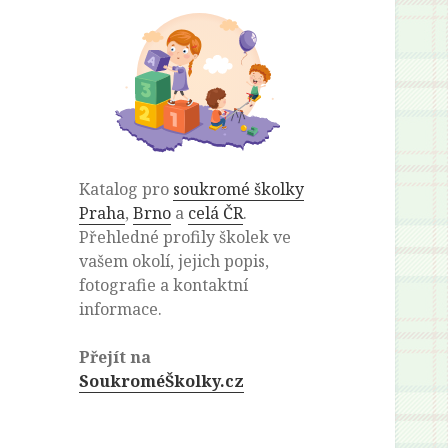
Katalog pro
soukromé školky
Praha
,
Brno
a
celá ČR
.
Přehledné profily školek ve
vašem okolí, jejich popis,
fotografie a kontaktní
informace.
Přejít na
SoukroméŠkolky.cz