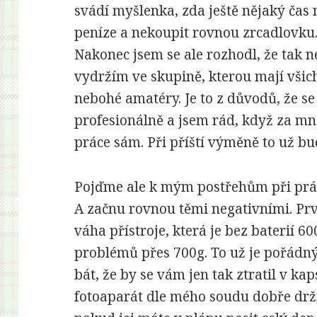
svádí myšlenka, zda ještě nějaký čas 
peníze a nekoupit rovnou zrcadlovku. 
Nakonec jsem se ale rozhodl, že tak ne
vydržím ve skupině, kterou mají všic
nebohé amatéry. Je to z důvodů, že se
profesionálně a jsem rád, když za mn
práce sám. Při příští výměně to už bu
Pojďme ale k mým postřehům při prá
A začnu rovnou těmi negativními. Pr
váha přístroje, která je bez baterií 6
problémů přes 700g. To už je pořádn
bát, že by se vám jen tak ztratil v kap
fotoaparát dle mého soudu dobře drží