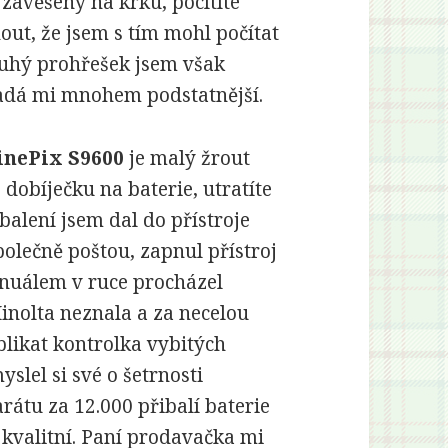
 zavěšený na krku, pocítíte
out, že jsem s tím mohl počítat
ruhý prohřešek jsem však
ipadá mi mnohem podstatnější.
inePix S9600
je malý žrout
dobíječku na baterie, utratíte
alení jsem dal do přístroje
společně poštou, zapnul přístroj
anuálem v ruce procházel
inolta neznala a za necelou
blikat kontrolka vybitých
yslel si své o šetrnosti
rátu za 12.000 přibalí baterie
 kvalitní. Paní prodavačka mi