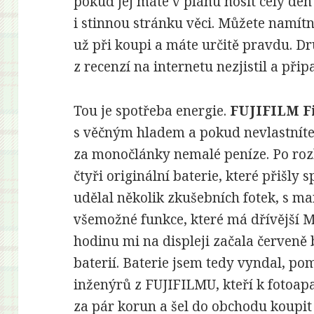
pokud jej máte v plánu nosit celý den
i stinnou stránku věci. Můžete namítn
už při koupi a máte určitě pravdu. D
z recenzí na internetu nezjistil a př
Tou je spotřeba energie.
FUJIFILM F
s věčným hladem a pokud nevlastníte 
za monočlánky nemalé peníze. Po rozb
čtyři originální baterie, které přišly 
udělal několik zkušebních fotek, s m
všemožné funkce, které má dřívější M
hodinu mi na displeji začala červeně 
baterií. Baterie jsem tedy vyndal, pom
inženýrů z FUJIFILMU, kteří k fotoapa
za pár korun a šel do obchodu koupit