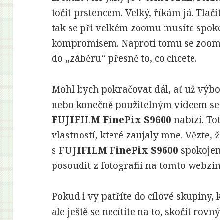
točit prstencem. Velký, říkám já. Tlač
tak se při velkém zoomu musíte spok
kompromisem. Naproti tomu se zoom
do „záběru“ přesně to, co chcete.
Mohl bych pokračovat dál, ať už v
nebo konečně použitelným videem se z
FUJIFILM FinePix S9600
nabízí. To
vlastností, které zaujaly mne. Vězte,
s
FUJIFILM FinePix S9600
spokojen
posoudit z fotografií na tomto webzin
Pokud i vy patříte do cílové skupiny, 
ale ještě se necítíte na to, skočit r