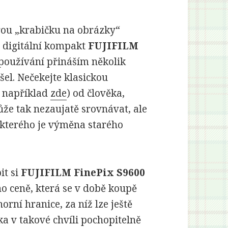
rou „krabičku na obrázky“
 digitální kompakt
FUJIFILM
používání přináším několik
el. Nečekejte klasickou
e například
zde
) od člověka,
ůže tak nezaujatě srovnávat, ale
 kterého je výměna starého
it si
FUJIFILM FinePix S9600
ho ceně, která se v době koupě
rní hranice, za níž lze ještě
ka v takové chvíli pochopitelně