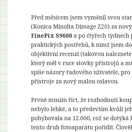
Před měsícem jsem vyměnil svou sta
(Konica Minolta Dimage Z20) za nový
FinePix S9600
a po čtyřech týdnech 
praktických postřehů, k nimž jsem doš
objektivní recenzi (takovou naleznet
který měl v ruce stovky přístrojů a m
spíše názory řadového uživatele, pro
přístroje za nový malou oslavou.
Prvně musím říct, že rozhodnutí koup
nebylo lehké, a to především kvůli je
pohybovala na 12.000, což se dotýká ho
tento druh fotoaparátu pořídit. Člově