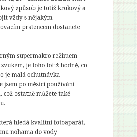
ítkový způsob je totiž krokový a
ojit vždy s nějakým
ovacím prstencem dostanete
ýborným supermakro režimem
vukem, je toho totiž hodně, co
to je malá ochutnávka
 že jsem po měsíci používání
, což ostatně můžete také
u.
která hledá kvalitní fotoaparát,
ovnýma nohama do vody