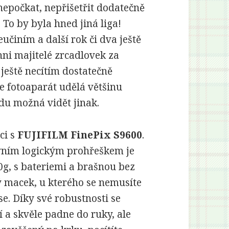
nepočkat, nepřišetřit dodatečně
To by byla hned jiná liga!
učiním a další rok či dva ještě
hni majitelé zrcadlovek za
 ještě necítím dostatečně
e fotoaparát udělá většinu
du možná vidět jinak.
ci s
FUJIFILM FinePix S9600
.
vním logickým prohřeškem je
00g, s bateriemi a brašnou bez
ý macek, u kterého se nemusíte
se. Díky své robustnosti se
 a skvěle padne do ruky, ale