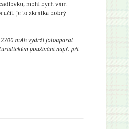
 zrcadlovku, mohl bych vám
ručit. Je to zkrátka dobrý
ií 2700 mAh vydrží fotoaparát
turistickém používání např. při