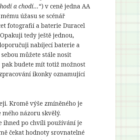
chodí a chodí…“
) v ceně jedna AA
K mému úžasu se scénář
et fotografií a baterie Duracel
Opakuji tedy ještě jednou,
doporučuji nabíjecí baterie a
sebou můžete stále nosit
), pak budete mít totiž možnost
en zpracování ikonky oznamující
leji. Kromě výše zmíněného je
 mého názoru skvělý.
 ihned po chvíli používání je
ejmě čekat hodnoty srovnatelné