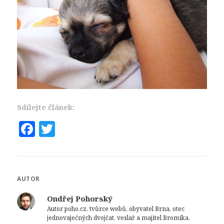
Sdílejte článek:
F
T
a
w
c
it
e
te
AUTOR
b
r
Ondřej Pohorský
o
Autor poho.cz, tvůrce webů, obyvatel Brna, otec
jednovaječných dvojčat, veslař a majitel Bromíka.