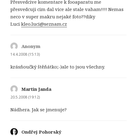
Přesvedcive komentare k fooaparatu me
přesvedcuji cim dal vice ale stale vaham!!!! Nemas
neco v super makru nejaké foto??diky
Luci
kleo.luci@
seznam.cz
Anonym
napsal:
14.4.2008 (15:13)
krásňoučký štěňátko;-)ale to jsou všechny.
Martin Janda
napsal:
20.5.2008 (19:12)
Nádhera. Jak se jmenuje?
Ondřej Pohorský
napsal: