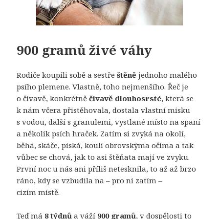
900 gramů živé váhy
Rodiče koupili sobě a sestře
štěně
jednoho malého
psího plemene. Vlastně, toho nejmenšího. Řeč je
o čivavě, konkrétně
čivavě dlouhosrsté
, která se
k nám včera přistěhovala, dostala vlastní misku
s vodou, další s granulemi, vystlané místo na spaní
a několik psích hraček. Zatím si zvyká na okolí,
běhá, skáče, píská, koulí obrovskýma očima a tak
vůbec se chová, jak to asi štěňata mají ve zvyku.
První noc u nás ani příliš netesknila, to až až brzo
ráno, kdy se vzbudila na – pro ni zatím –
cizím místě.
Teď má
8 týdnů
a váží
900 gramů
, v dospělosti to