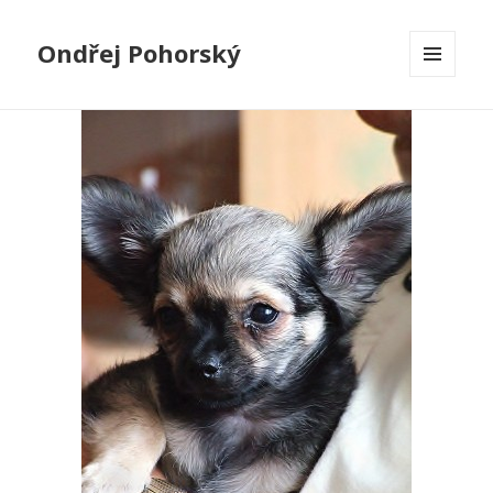
Ondřej Pohorský
MENU
A
WIDGETY