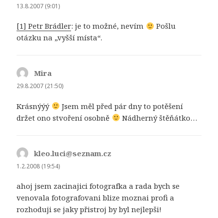
13.8.2007 (9:01)
[1] Petr Brádler
: je to možné, nevím
Pošlu
otázku na „vyšší místa“.
Mira
napsal:
29.8.2007 (21:50)
Krásnýýý
Jsem měl před pár dny to potěšení
držet ono stvoření osobně
Nádherný štěňátko…
kleo.luci@seznam.cz
napsal:
1.2.2008 (19:54)
ahoj jsem zacinajici fotografka a rada bych se
venovala fotografovani blize moznai profi a
rozhoduji se jaky přistroj by byl nejlepši!