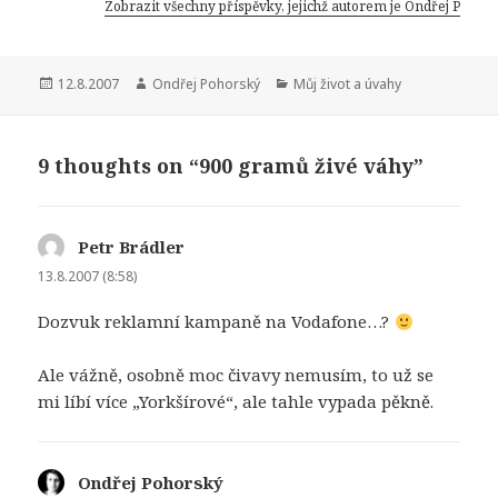
o
Zobrazit všechny příspěvky, jejichž autorem je Ondřej Pohor
k
Publikováno:
Autor:
Rubriky:
12.8.2007
Ondřej Pohorský
Můj život a úvahy
9 thoughts on “900 gramů živé váhy”
Petr Brádler
napsal:
13.8.2007 (8:58)
Dozvuk reklamní kampaně na Vodafone…?
Ale vážně, osobně moc čivavy nemusím, to už se
mi líbí více „Yorkšírové“, ale tahle vypada pěkně.
Ondřej Pohorský
napsal: