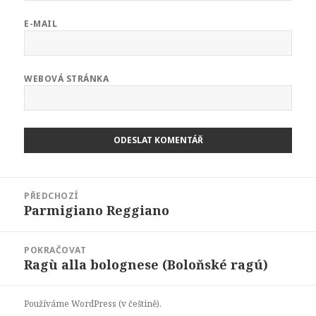
E-MAIL
WEBOVÁ STRÁNKA
Navigace
PŘEDCHOZÍ
pro
Parmigiano Reggiano
Předchozí
příspěvek
příspěvek:
POKRAČOVAT
Ragù alla bolognese (Boloňské ragú)
Následující
příspěvek:
Používáme WordPress (v češtině).