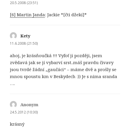
20.5.2008 (23:51)
[6] Martin Janda
: Jackie *[čti džekí]*
Kety
napsal:
11.6.2008 (21:50)
ahoj, je krásňoučká !!! Vyfoť ji později, jsem
zvědavá jak se jí vybarví srst..máš pravdu čivavy
jsou tvrdé žádní „gaučáci“ – máme dvě a prošly se
mnou spoustu km v Beskydech :)) Je s nima sranda
….
Anonym
napsal:
24.5.2012 (10:30)
krásný